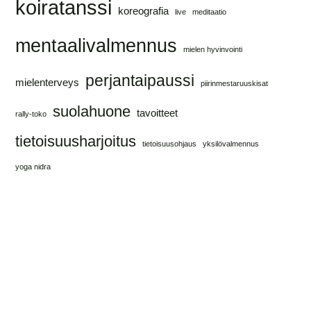
koiratanssi
koreografia
live
meditaatio
mentaalivalmennus
mielen hyvinvointi
perjantaipaussi
mielenterveys
piirinmestaruuskisat
suolahuone
tavoitteet
rally-toko
tietoisuusharjoitus
tietoisuusohjaus
yksilövalmennus
yoga nidra