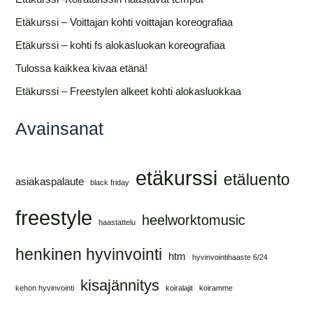
Etäkurssi – Voittajan kohti voittajan koreografiaa
Etäkurssi – kohti fs alokasluokan koreografiaa
Tulossa kaikkea kivaa etänä!
Etäkurssi – Freestylen alkeet kohti alokasluokkaa
Avainsanat
etäkurssi
etäluento
asiakaspalaute
black friday
freestyle
heelworktomusic
haastattelu
henkinen hyvinvointi
htm
hyvinvointihaaste 6/24
kisajännitys
kehon hyvinvointi
koiralajit
koiramme