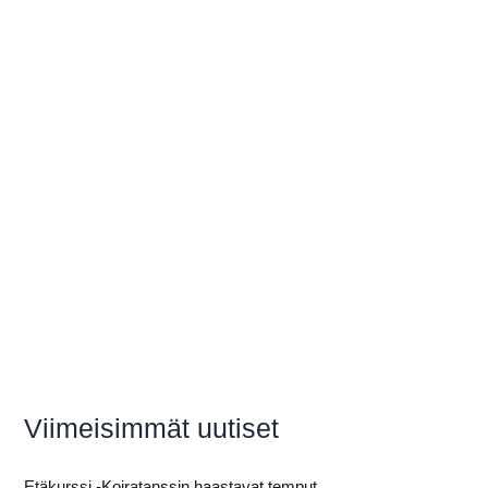
Viimeisimmät uutiset
Etäkurssi -Koiratanssin haastavat temput