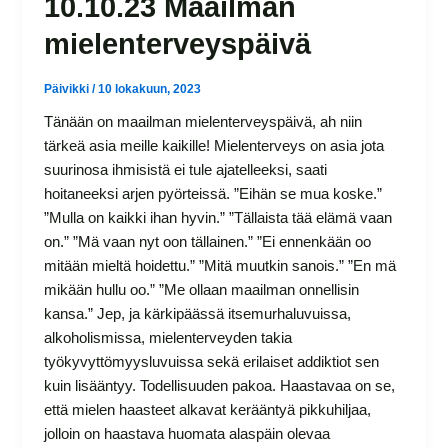
10.10.23 Maailman
mielenterveyspäivä
Päivikki
/
10 lokakuun, 2023
Tänään on maailman mielenterveyspäivä, ah niin
tärkeä asia meille kaikille! Mielenterveys on asia jota
suurinosa ihmisistä ei tule ajatelleeksi, saati
hoitaneeksi arjen pyörteissä. ”Eihän se mua koske.”
”Mulla on kaikki ihan hyvin.” ”Tällaista tää elämä vaan
on.” ”Mä vaan nyt oon tällainen.” ”Ei ennenkään oo
mitään mieltä hoidettu.” ”Mitä muutkin sanois.” ”En mä
mikään hullu oo.” ”Me ollaan maailman onnellisin
kansa.” Jep, ja kärkipäässä itsemurhaluvuissa,
alkoholismissa, mielenterveyden takia
työkyvyttömyysluvuissa sekä erilaiset addiktiot sen
kuin lisääntyy. Todellisuuden pakoa. Haastavaa on se,
että mielen haasteet alkavat kerääntyä pikkuhiljaa,
jolloin on haastava huomata alaspäin olevaa