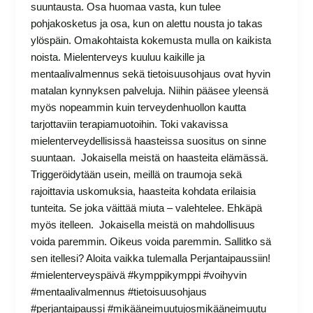
suuntausta. Osa huomaa vasta, kun tulee
pohjakosketus ja osa, kun on alettu nousta jo takas
ylöspäin. Omakohtaista kokemusta mulla on kaikista
noista. Mielenterveys kuuluu kaikille ja
mentaalivalmennus sekä tietoisuusohjaus ovat hyvin
matalan kynnyksen palveluja. Niihin pääsee yleensä
myös nopeammin kuin terveydenhuollon kautta
tarjottaviin terapiamuotoihin. Toki vakavissa
mielenterveydellisissä haasteissa suositus on sinne
suuntaan. Jokaisella meistä on haasteita elämässä.
Triggeröidytään usein, meillä on traumoja sekä
rajoittavia uskomuksia, haasteita kohdata erilaisia
tunteita. Se joka väittää miuta – valehtelee. Ehkäpä
myös itelleen. Jokaisella meistä on mahdollisuus
voida paremmin. Oikeus voida paremmin. Sallitko sä
sen itellesi? Aloita vaikka tulemalla Perjantaipaussiin!
#mielenterveyspäivä #kymppikymppi #voihyvin
#mentaalivalmennus #tietoisuusohjaus
#perjantaipaussi #mikääneimuutujosmikääneimuutu